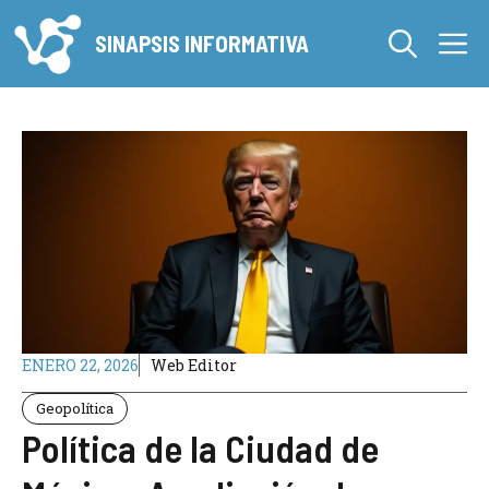
Saltar
M
al
SINAPSIS INFORMATIVA
contenido
ENERO 22, 2026
Web Editor
Geopolítica
Política de la Ciudad de