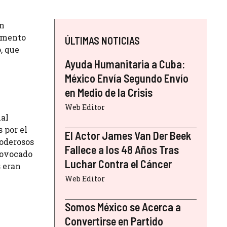
on
tamento
ÚLTIMAS NOTICIAS
, que
Ayuda Humanitaria a Cuba:
México Envía Segundo Envío
en Medio de la Crisis
Web Editor
ial
 por el
El Actor James Van Der Beek
poderosos
Fallece a los 48 Años Tras
provocado
Luchar Contra el Cáncer
s eran
Web Editor
Somos México se Acerca a
Convertirse en Partido