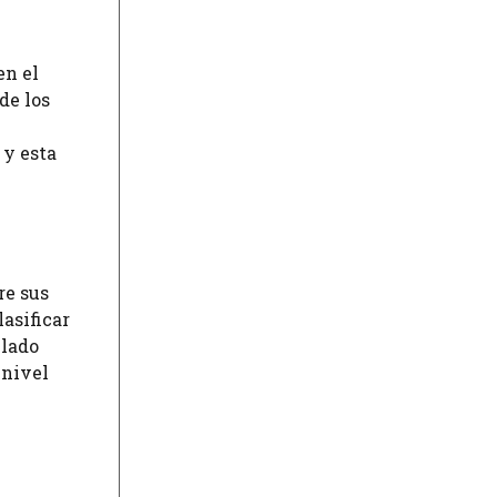
en el
de los
e
 y esta
re sus
asificar
elado
 nivel