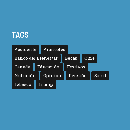
TAGS
Accidente
Aranceles
Banco del Bienestar
Becas
Cine
Cánada
Educación
Festivos
Nutrición
Opinión
Pensión
Salud
Tabasco
Trump