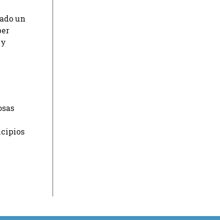
cado un
ber
 y
osas
ncipios