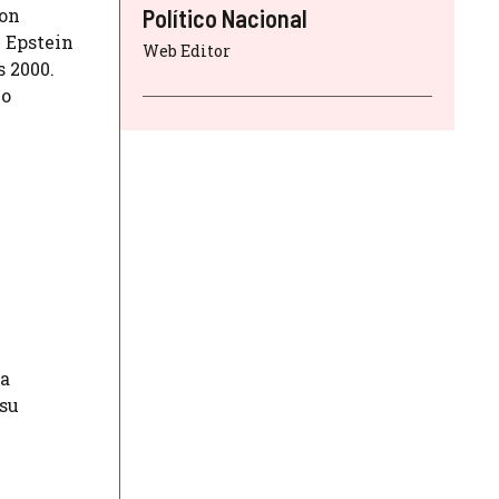
con
Político Nacional
e Epstein
Web Editor
s 2000.
no
la
 su