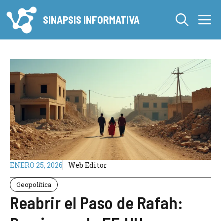
Saltar
M
al
SINAPSIS INFORMATIVA
contenido
ENERO 25, 2026
Web Editor
Geopolítica
Reabrir el Paso de Rafah: