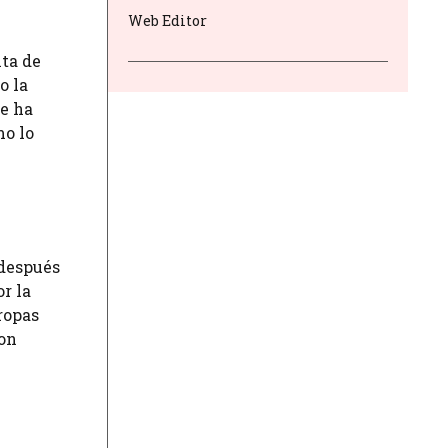
Web Editor
lta de
o la
e ha
mo lo
 después
r la
tropas
con