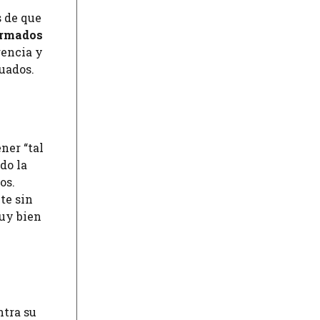
s de que
ormados
rencia y
uados.
ner “tal
do la
os.
te sin
muy bien
ntra su