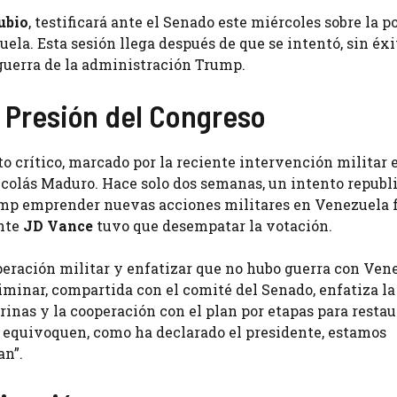
ubio
, testificará ante el Senado este miércoles sobre la po
ela. Esta sesión llega después de que se intentó, sin éxi
 guerra de la administración Trump.
a Presión del Congreso
o crítico, marcado por la reciente intervención militar 
icolás Maduro. Hace solo dos semanas, un intento republ
ump emprender nuevas acciones militares en Venezuela 
ente
JD Vance
tuvo que desempatar la votación.
operación militar y enfatizar que no hubo guerra con Ven
iminar, compartida con el comité del Senado, enfatiza la
inas y la cooperación con el plan por etapas para restau
e equivoquen, como ha declarado el presidente, estamos
an”.