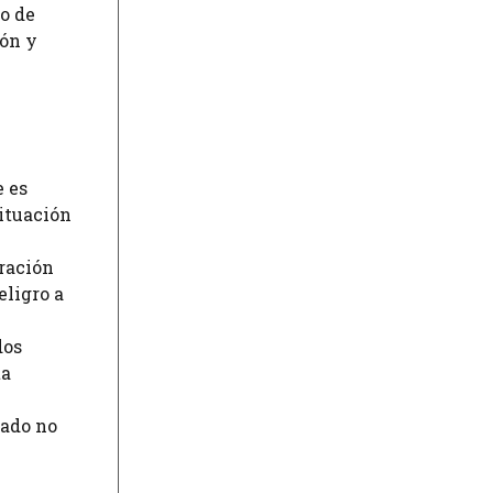
o de
ión y
 es
situación
ración
ligro a
dos
ta
ado no