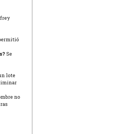
ffrey
permitió
os?
Se
un lote
liminar
ombre no
uras