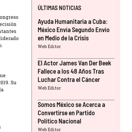
ÚLTIMAS NOTICIAS
Congreso
Ayuda Humanitaria a Cuba:
decisión
México Envía Segundo Envío
ntantes
en Medio de la Crisis
liderado
o.
Web Editor
El Actor James Van Der Beek
Fallece a los 48 Años Tras
fue
Luchar Contra el Cáncer
019. Su
Web Editor
da
Somos México se Acerca a
Convertirse en Partido
Político Nacional
n
Web Editor