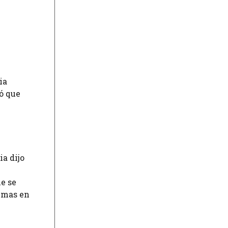
ia
ó que
a dijo
e se
timas en