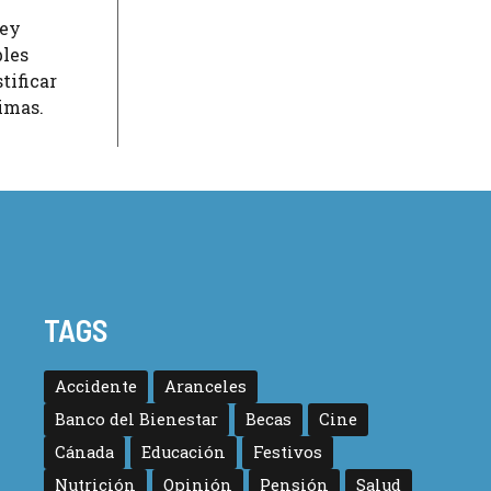
rey
bles
tificar
timas.
TAGS
Accidente
Aranceles
Banco del Bienestar
Becas
Cine
Cánada
Educación
Festivos
Nutrición
Opinión
Pensión
Salud