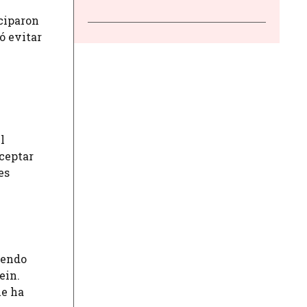
iciparon
ó evitar
l
aceptar
es
iendo
ein.
ue ha