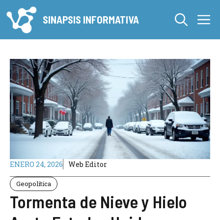
Saltar
M
al
SINAPSIS INFORMATIVA
contenido
ENERO 24, 2026
Web Editor
Geopolítica
Tormenta de Nieve y Hielo