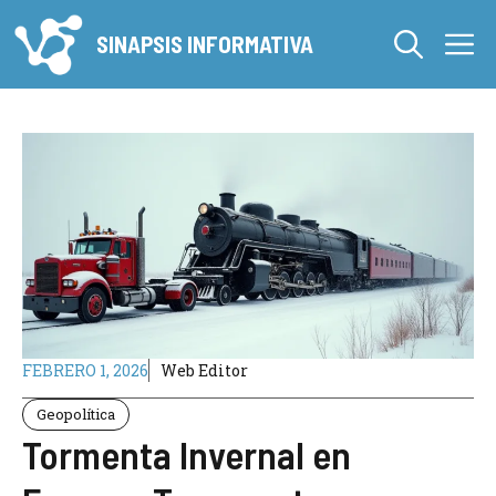
Saltar
M
al
SINAPSIS INFORMATIVA
contenido
FEBRERO 1, 2026
Web Editor
Geopolítica
Tormenta Invernal en