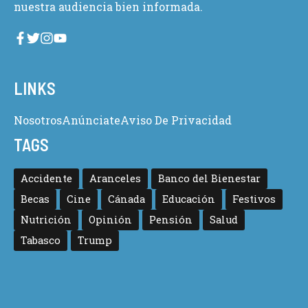
nuestra audiencia bien informada.
LINKS
Nosotros
Anúnciate
Aviso De Privacidad
TAGS
Accidente
Aranceles
Banco del Bienestar
Becas
Cine
Cánada
Educación
Festivos
Nutrición
Opinión
Pensión
Salud
Tabasco
Trump