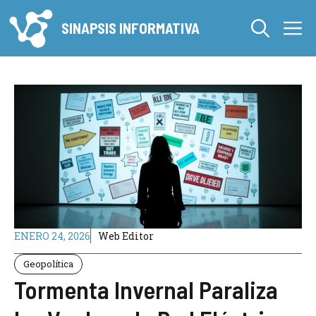
Saltar
M
al
SINAPSIS INFORMATIVA
contenido
ENERO 24, 2026
Web Editor
Geopolítica
Tormenta Invernal Paraliza