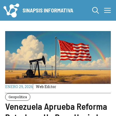
Saltar
M
al
SINAPSIS INFORMATIVA
contenido
ENERO 29, 2026
Web Editor
Geopolítica
Venezuela Aprueba Reforma