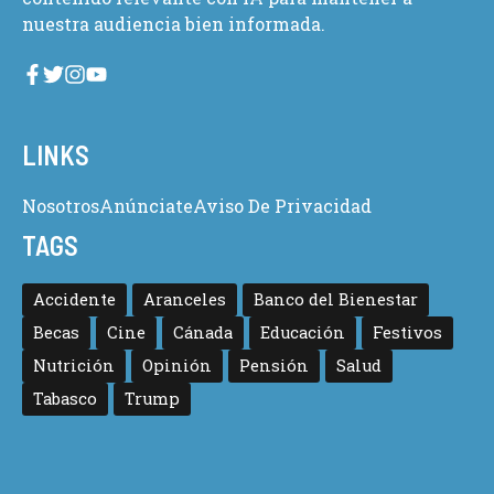
nuestra audiencia bien informada.
LINKS
Nosotros
Anúnciate
Aviso De Privacidad
TAGS
Accidente
Aranceles
Banco del Bienestar
Becas
Cine
Cánada
Educación
Festivos
Nutrición
Opinión
Pensión
Salud
Tabasco
Trump