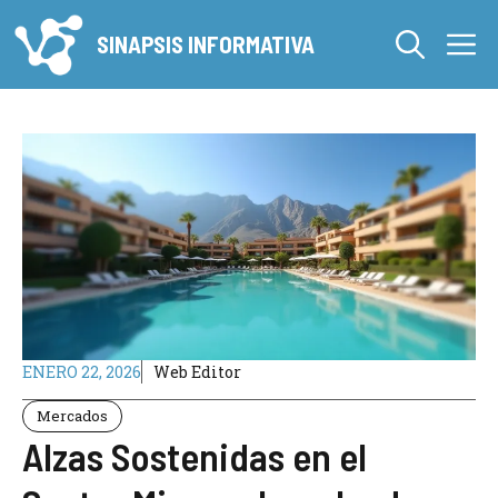
Saltar
M
al
SINAPSIS INFORMATIVA
contenido
ENERO 22, 2026
Web Editor
Mercados
Alzas Sostenidas en el