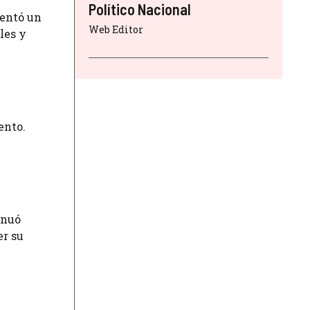
Político Nacional
mentó un
Web Editor
les y
ento.
inuó
er su