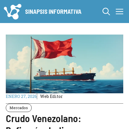
Saltar
M
al
SINAPSIS INFORMATIVA
contenido
ENERO 27, 2026
Web Editor
Mercados
Crudo Venezolano: