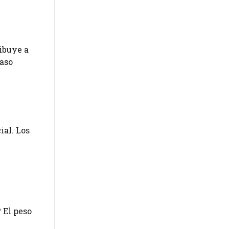
ibuye a
paso
ial. Los
?
El peso