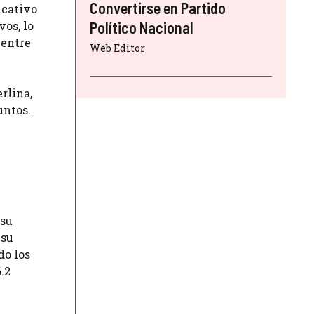
Convertirse en Partido
icativo
vos, lo
Político Nacional
 entre
Web Editor
rlina,
untos.
 su
 su
do los
.2