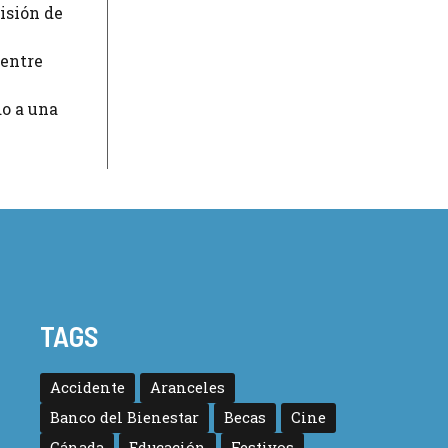
isión de
 entre
o a una
TAGS
Accidente
Aranceles
Banco del Bienestar
Becas
Cine
Cánada
Educación
Festivos