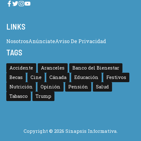
LINKS
Nosotros
Anúnciate
Aviso De Privacidad
TAGS
Accidente
Aranceles
Banco del Bienestar
Becas
Cine
Cánada
Educación
Festivos
Nutrición
Opinión
Pensión
Salud
Tabasco
Trump
Copyright © 2026 Sinapsis Informativa.