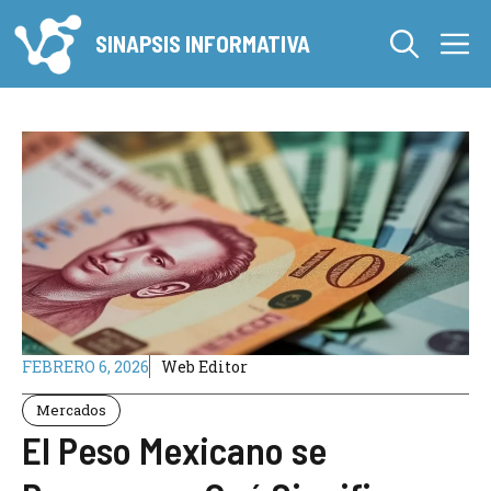
Saltar
M
al
SINAPSIS INFORMATIVA
contenido
FEBRERO 6, 2026
Web Editor
Mercados
El Peso Mexicano se