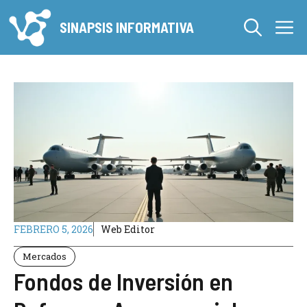
Saltar
M
al
SINAPSIS INFORMATIVA
contenido
FEBRERO 5, 2026
Web Editor
Mercados
Fondos de Inversión en