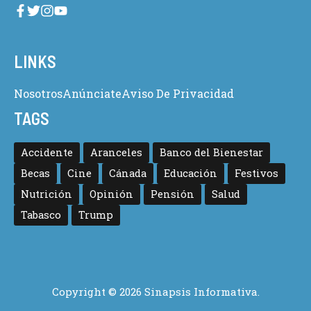
LINKS
Nosotros
Anúnciate
Aviso De Privacidad
TAGS
Accidente
Aranceles
Banco del Bienestar
Becas
Cine
Cánada
Educación
Festivos
Nutrición
Opinión
Pensión
Salud
Tabasco
Trump
Copyright © 2026 Sinapsis Informativa.