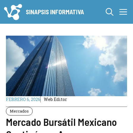
Saltar
M
al
SINAPSIS INFORMATIVA
contenido
FEBRERO 6, 2026
Web Editor
Mercados
Mercado Bursátil Mexicano