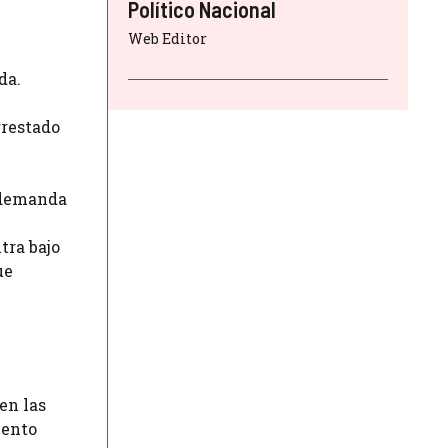
Político Nacional
Web Editor
da.
rrestado
a demanda
tra bajo
ue
en las
mento