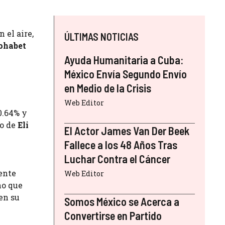
el aire,
ÚLTIMAS NOTICIAS
phabet
Ayuda Humanitaria a Cuba:
México Envía Segundo Envío
en Medio de la Crisis
Web Editor
0.64% y
ño de
Eli
El Actor James Van Der Beek
Fallece a los 48 Años Tras
Luchar Contra el Cáncer
iente
Web Editor
no que
en su
Somos México se Acerca a
Convertirse en Partido