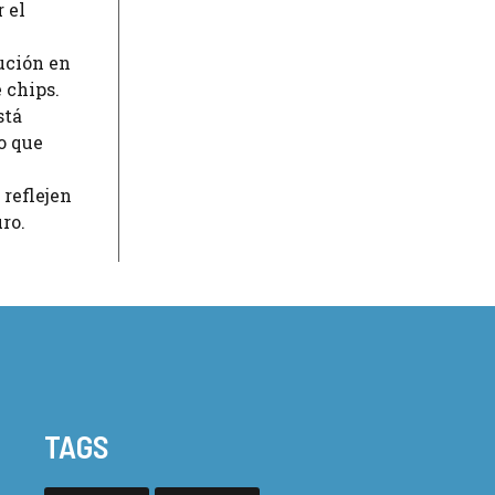
 el
ución en
e chips.
stá
o que
 reflejen
ro.
TAGS