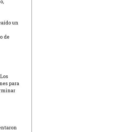
o,
caído un
ío de
 Los
nes para
erminar
sentaron