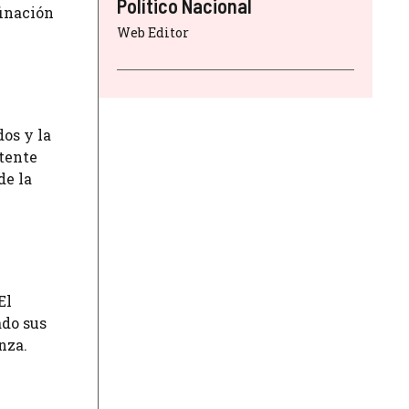
Político Nacional
finación
Web Editor
os y la
stente
de la
El
ado sus
nza.