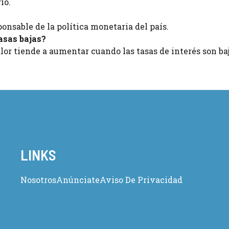
io.
ponsable de la política monetaria del país.
tasas bajas?
alor tiende a aumentar cuando las tasas de interés son baj
LINKS
Nosotros
Anúnciate
Aviso De Privacidad