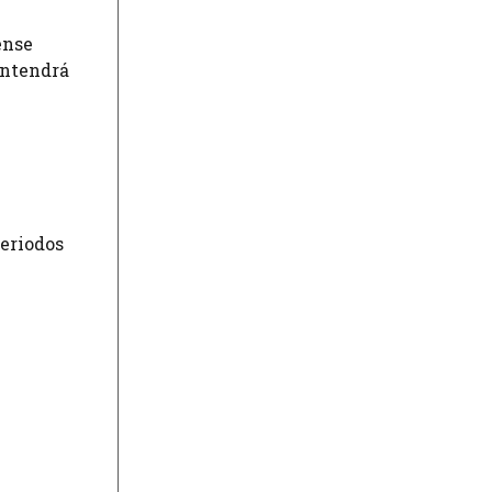
ense
antendrá
periodos