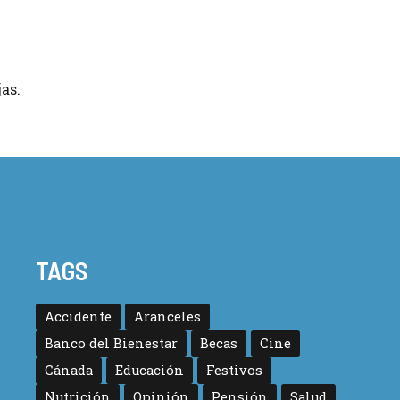
as.
TAGS
Accidente
Aranceles
Banco del Bienestar
Becas
Cine
Cánada
Educación
Festivos
Nutrición
Opinión
Pensión
Salud