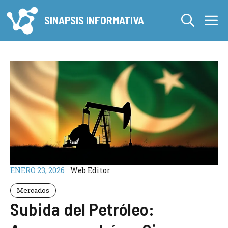
Saltar
M
al
SINAPSIS INFORMATIVA
contenido
ENERO 23, 2026
Web Editor
Mercados
Subida del Petróleo: