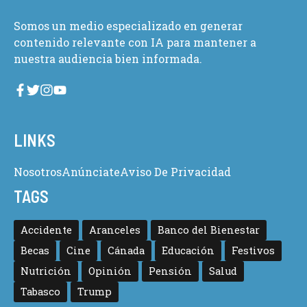
Somos un medio especializado en generar
contenido relevante con IA para mantener a
nuestra audiencia bien informada.
LINKS
Nosotros
Anúnciate
Aviso De Privacidad
TAGS
Accidente
Aranceles
Banco del Bienestar
Becas
Cine
Cánada
Educación
Festivos
Nutrición
Opinión
Pensión
Salud
Tabasco
Trump