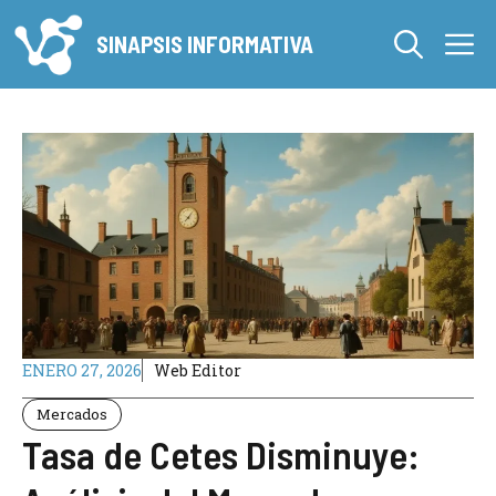
Saltar
M
al
SINAPSIS INFORMATIVA
contenido
ENERO 27, 2026
Web Editor
Mercados
Tasa de Cetes Disminuye: