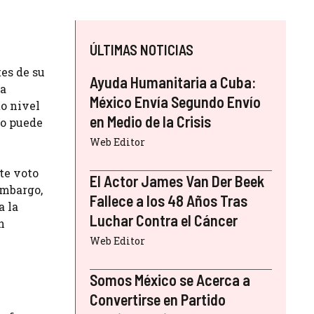
ÚLTIMAS NOTICIAS
tes de su
Ayuda Humanitaria a Cuba:
la
México Envía Segundo Envío
to nivel
en Medio de la Crisis
no puede
Web Editor
te voto
El Actor James Van Der Beek
embargo,
Fallece a los 48 Años Tras
a la
Luchar Contra el Cáncer
n
Web Editor
Somos México se Acerca a
Convertirse en Partido