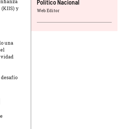
onfianza
Político Nacional
 (KIIS) y
Web Editor
do una
el
ividad
 desafío
l
te