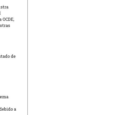
istra
l
a OCDE,
otras
stado de
stema
debido a