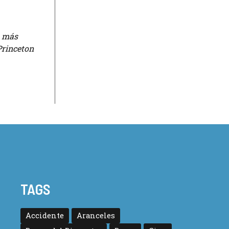
, más
Princeton
TAGS
Accidente
Aranceles