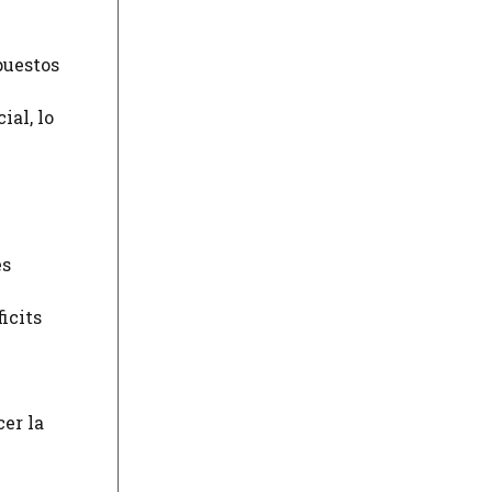
puestos
ial, lo
es
icits
cer la