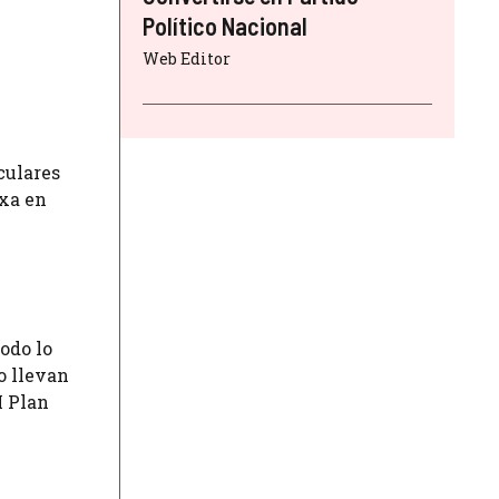
Político Nacional
Web Editor
culares
axa en
odo lo
o llevan
I Plan