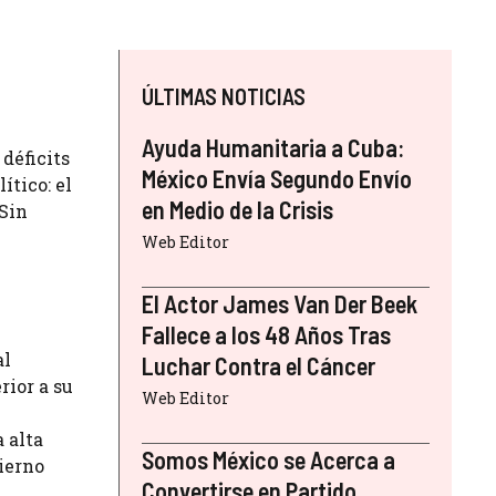
ÚLTIMAS NOTICIAS
Ayuda Humanitaria a Cuba:
 déficits
México Envía Segundo Envío
ítico: el
en Medio de la Crisis
 Sin
Web Editor
El Actor James Van Der Beek
Fallece a los 48 Años Tras
al
Luchar Contra el Cáncer
rior a su
Web Editor
 alta
Somos México se Acerca a
ierno
Convertirse en Partido