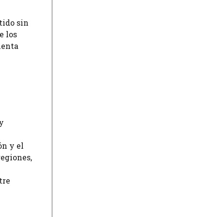
tido sin
e los
uenta
 y
ón y el
regiones,
tre