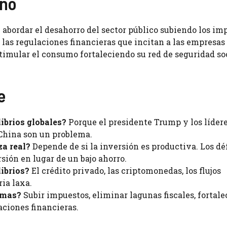
rno
 abordar el desahorro del sector público subiendo los im
 las regulaciones financieras que incitan a las empresas
timular el consumo fortaleciendo su red de seguridad soc
e
librios globales?
Porque el presidente Trump y los líder
 China son un problema.
za real?
Depende de si la inversión es productiva. Los déf
sión en lugar de un bajo ahorro.
ibrios?
El crédito privado, las criptomonedas, los flujos
ria laxa.
emas?
Subir impuestos, eliminar lagunas fiscales, fortale
aciones financieras.