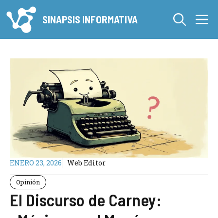
Saltar
M
al
SINAPSIS INFORMATIVA
contenido
ENERO 23, 2026
Web Editor
Opinión
El Discurso de Carney: