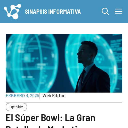
Saltar
M
al
SINAPSIS INFORMATIVA
contenido
FEBRERO 4, 2026
Web Editor
Opinión
El Súper Bowl: La Gran