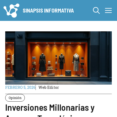
Saltar
M
al
SINAPSIS INFORMATIVA
contenido
FEBRERO 5, 2026
Web Editor
Opinión
Inversiones Millonarias y