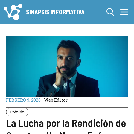
Saltar
M
al
SINAPSIS INFORMATIVA
contenido
FEBRERO 9, 2026
Web Editor
Opinión
La Lucha por la Rendición de