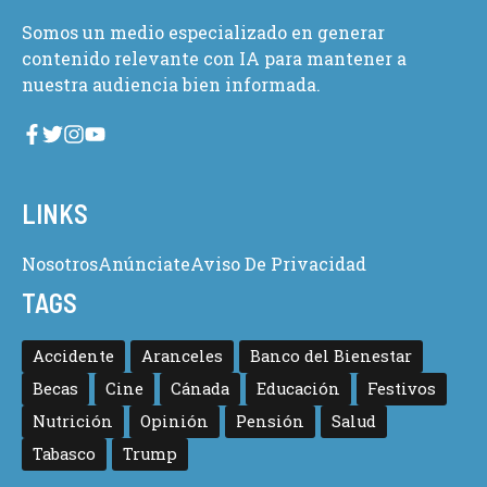
Somos un medio especializado en generar
contenido relevante con IA para mantener a
nuestra audiencia bien informada.
LINKS
Nosotros
Anúnciate
Aviso De Privacidad
TAGS
Accidente
Aranceles
Banco del Bienestar
Becas
Cine
Cánada
Educación
Festivos
Nutrición
Opinión
Pensión
Salud
Tabasco
Trump