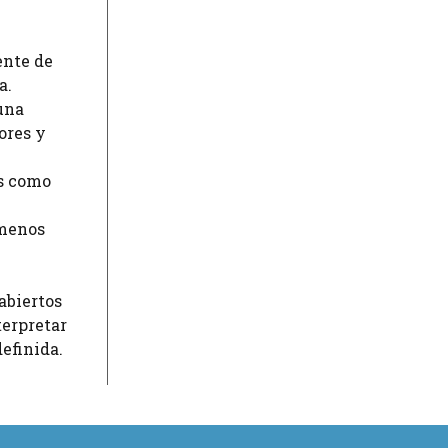
ente de
a.
una
ores y
es como
ómenos
abiertos
terpretar
definida.