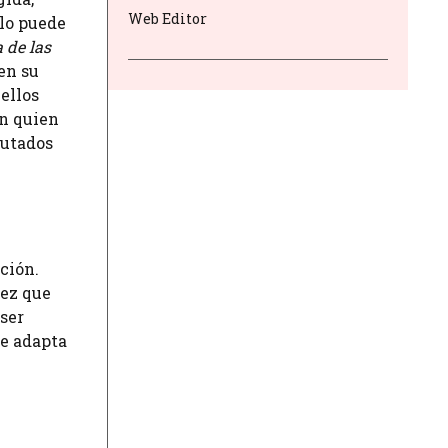
Web Editor
ulo puede
 de las
en su
uellos
en quien
rutados
ción.
vez que
 ser
se adapta