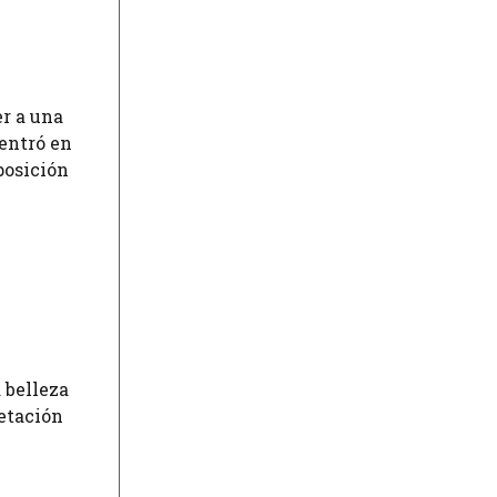
er a una
centró en
posición
 belleza
retación