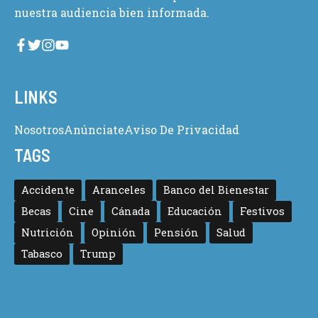
nuestra audiencia bien informada.
LINKS
Nosotros
Anúnciate
Aviso De Privacidad
TAGS
Accidente
Aranceles
Banco del Bienestar
Becas
Cine
Cánada
Educación
Festivos
Nutrición
Opinión
Pensión
Salud
Tabasco
Trump