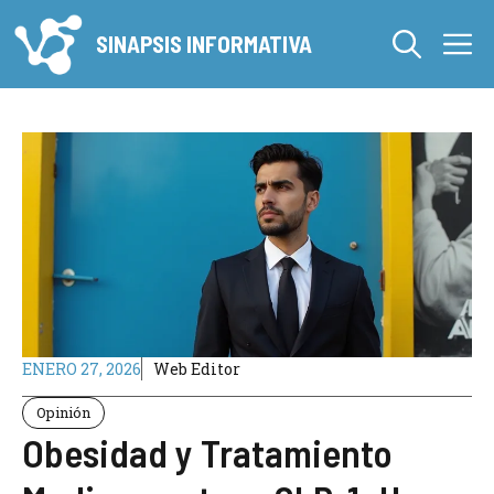
Saltar
M
al
SINAPSIS INFORMATIVA
contenido
ENERO 27, 2026
Web Editor
Opinión
Obesidad y Tratamiento