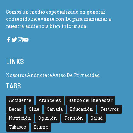
Somos un medio especializado en generar
contenido relevante con IA para mantener a
nuestra audiencia bien informada.
LINKS
Nosotros
Anúnciate
Aviso De Privacidad
TAGS
Accidente
Aranceles
Banco del Bienestar
Becas
Cine
Cánada
Educación
Festivos
Nutrición
Opinión
Pensión
Salud
Tabasco
Trump