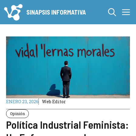
Saltar
M
al
SINAPSIS INFORMATIVA
contenido
ENERO 23, 2026
Web Editor
Opinión
Política Industrial Feminista: