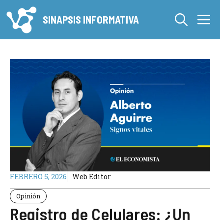
Saltar
M
al
SINAPSIS INFORMATIVA
contenido
FEBRERO 5, 2026
Web Editor
Opinión
Registro de Celulares: ¿Un