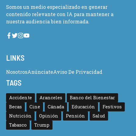
Somos un medio especializado en generar
contenido relevante con IA para mantener a
nuestra audiencia bien informada.
LINKS
Nosotros
Anúnciate
Aviso De Privacidad
TAGS
Accidente
Aranceles
Banco del Bienestar
Becas
Cine
Cánada
Educación
Festivos
Nutrición
Opinión
Pensión
Salud
Tabasco
Trump