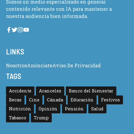
Somos un medio especializado en generar
contenido relevante con IA para mantener a
nuestra audiencia bien informada.
LINKS
Nosotros
Anúnciate
Aviso De Privacidad
TAGS
Accidente
Aranceles
Banco del Bienestar
Becas
Cine
Cánada
Educación
Festivos
Nutrición
Opinión
Pensión
Salud
Tabasco
Trump