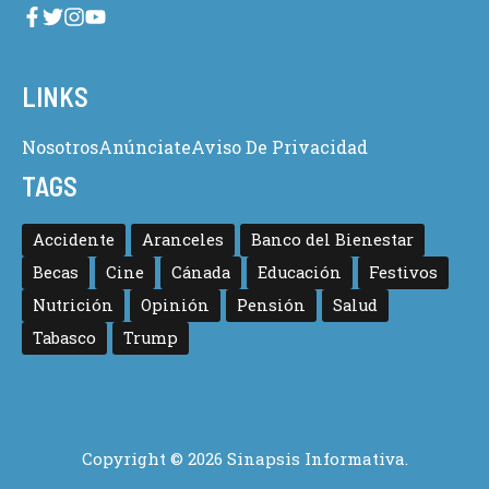
LINKS
Nosotros
Anúnciate
Aviso De Privacidad
TAGS
Accidente
Aranceles
Banco del Bienestar
Becas
Cine
Cánada
Educación
Festivos
Nutrición
Opinión
Pensión
Salud
Tabasco
Trump
Copyright © 2026 Sinapsis Informativa.