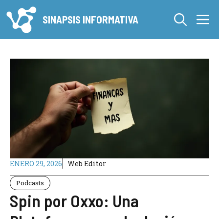
Saltar
M
al
SINAPSIS INFORMATIVA
contenido
ENERO 29, 2026
Web Editor
Podcasts
Spin por Oxxo: Una