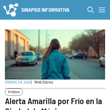
Saltar
M
al
SINAPSIS INFORMATIVA
contenido
ENERO 24, 2026
Web Editor
Política
Alerta Amarilla por Frío en la