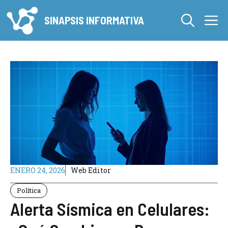
Saltar
M
al
SINAPSIS INFORMATIVA
contenido
ENERO 24, 2026
Web Editor
Política
Alerta Sísmica en Celulares: