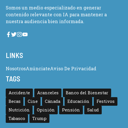
Somos un medio especializado en generar
contenido relevante con IA para mantener a
nuestra audiencia bien informada.
LINKS
Nosotros
Anúnciate
Aviso De Privacidad
TAGS
Accidente
Aranceles
Banco del Bienestar
Becas
Cine
Cánada
Educación
Festivos
Nutrición
Opinión
Pensión
Salud
Tabasco
Trump