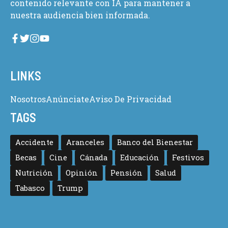
contenido relevante con IA para mantener a
nuestra audiencia bien informada.
LINKS
Nosotros
Anúnciate
Aviso De Privacidad
TAGS
Accidente
Aranceles
Banco del Bienestar
Becas
Cine
Cánada
Educación
Festivos
Nutrición
Opinión
Pensión
Salud
Tabasco
Trump