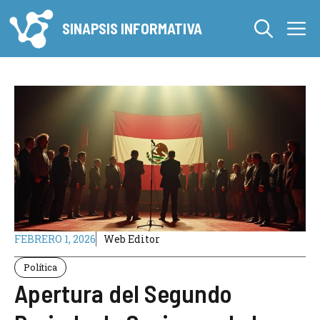
Saltar
M
al
SINAPSIS INFORMATIVA
contenido
FEBRERO 1, 2026
Web Editor
Política
Apertura del Segundo