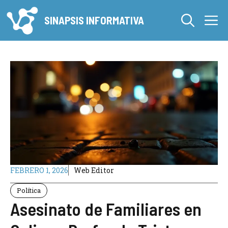
Saltar
M
al
SINAPSIS INFORMATIVA
contenido
FEBRERO 1, 2026
Web Editor
Política
Asesinato de Familiares en