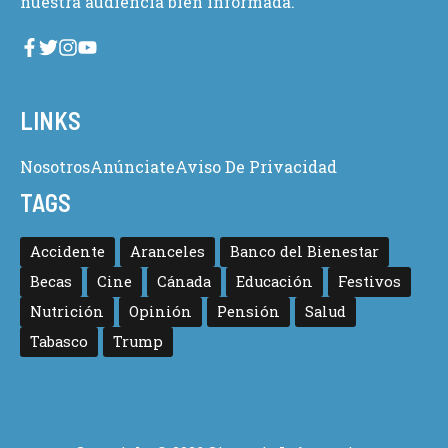
nuestra audiencia bien informada.
LINKS
Nosotros
Anúnciate
Aviso De Privacidad
TAGS
Accidente
Aranceles
Banco del Bienestar
Becas
Cine
Cánada
Educación
Festivos
Nutrición
Opinión
Pensión
Salud
Tabasco
Trump