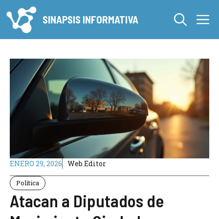
Saltar
M
al
SINAPSIS INFORMATIVA
contenido
ENERO 29, 2026
Web Editor
Política
Atacan a Diputados de