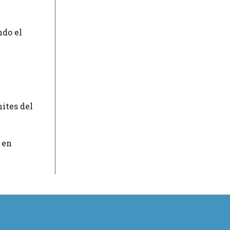
ndo el
ites del
 en