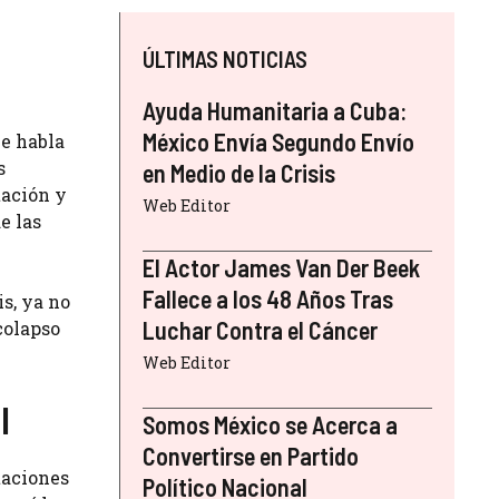
ÚLTIMAS NOTICIAS
Ayuda Humanitaria a Cuba:
México Envía Segundo Envío
Se habla
s
en Medio de la Crisis
tación y
Web Editor
e las
El Actor James Van Der Beek
Fallece a los 48 Años Tras
is, ya no
Luchar Contra el Cáncer
colapso
Web Editor
l
Somos México se Acerca a
Convertirse en Partido
taciones
Político Nacional