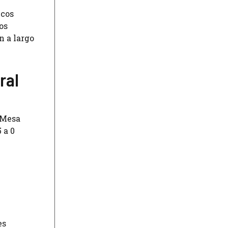
icos
os
n a largo
ral
 Mesa
 a 0
es