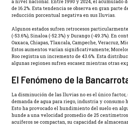
a nivel nacional. Entre 1990 y 2024, el acumulado d
de 16.2%. Esta tendencia se observa en gran parte d
reducción porcentual negativa en sus lluvias.
Algunos estados sufren retrocesos particularmente s
(-53.6%), Sinaloa (-52.3%) y Durango (-49.3%). En co
Oaxaca, Chiapas, Tlaxcala, Campeche, Veracruz, Mi
Estos aumentos varían significativamente; Morelos
Roo registra un incremento de 43.6%. Esta distribuc
algunas regiones sufren escasez mientras otras e
El Fenómeno de la Bancarrot
La disminución de las lluvias no es el único factor
demanda de agua para riego, industria y consumo h
Esto ha provocado el hundimiento del suelo en algu
hunde a una velocidad promedio de 25 centímetros 
acuíferos se compactan, su capacidad de almace