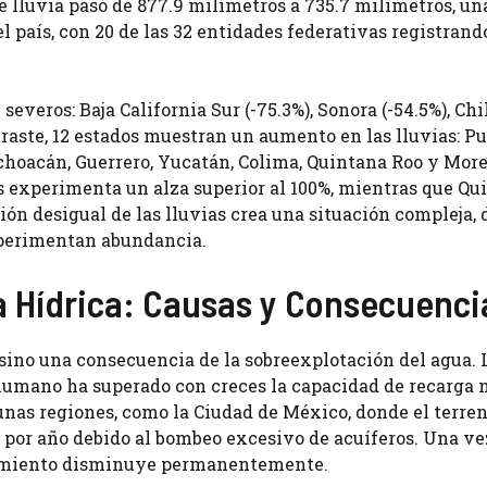
e lluvia pasó de 877.9 milímetros a 735.7 milímetros, un
el país, con 20 de las 32 entidades federativas registrand
everos: Baja California Sur (-75.3%), Sonora (-54.5%), C
ntraste, 12 estados muestran un aumento en las lluvias: Pu
choacán, Guerrero, Yucatán, Colima, Quintana Roo y More
 experimenta un alza superior al 100%, mientras que Qu
ión desigual de las lluvias crea una situación compleja,
xperimentan abundancia.
a Hídrica: Causas y Consecuenci
, sino una consecuencia de la sobreexplotación del agua. 
umano ha superado con creces la capacidad de recarga n
nas regiones, como la Ciudad de México, donde el terren
por año debido al bombeo excesivo de acuíferos. Una ve
namiento disminuye permanentemente.