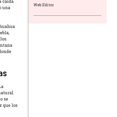
a caída
Web Editor
o una
hihuahua
ebla,
los.
intana
 donde
as
La
atural.
o se
z que los