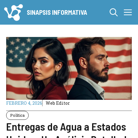
Saltar
M
al
SINAPSIS INFORMATIVA
contenido
FEBRERO 4, 2026
Web Editor
Política
Entregas de Agua a Estados