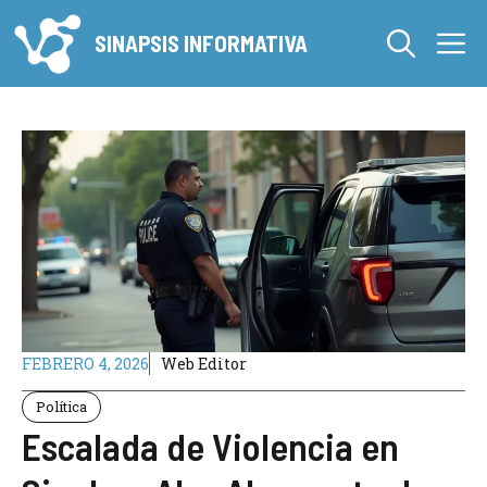
Saltar
M
al
SINAPSIS INFORMATIVA
contenido
FEBRERO 4, 2026
Web Editor
Política
Escalada de Violencia en