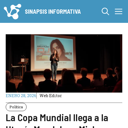
Saltar
M
al
SINAPSIS INFORMATIVA
contenido
ENERO 28, 2026
Web Editor
Política
La Copa Mundial llega a la