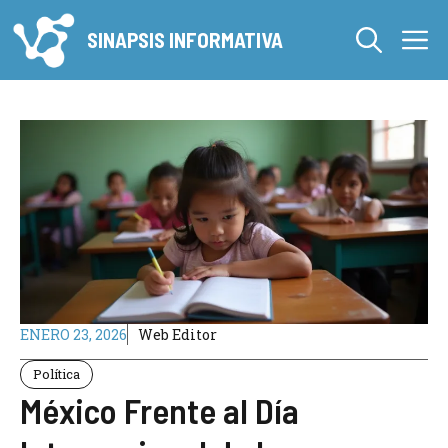
Saltar
M
al
SINAPSIS INFORMATIVA
contenido
ENERO 23, 2026
Web Editor
Política
México Frente al Día