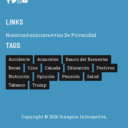
LINKS
Nosotros
Anúnciate
Aviso De Privacidad
TAGS
Accidente
Aranceles
Banco del Bienestar
Becas
Cine
Cánada
Educación
Festivos
Nutrición
Opinión
Pensión
Salud
Tabasco
Trump
Copyright © 2026 Sinapsis Informativa.