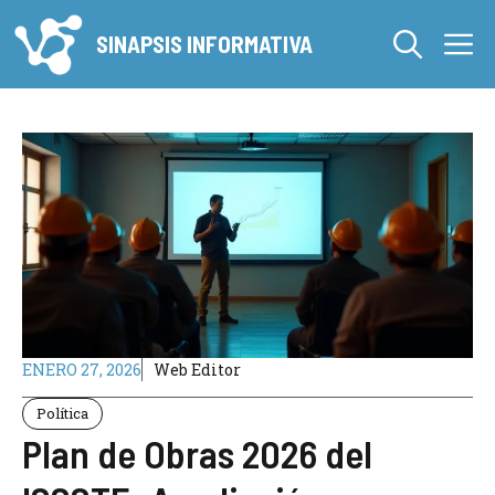
Saltar
M
al
SINAPSIS INFORMATIVA
contenido
ENERO 27, 2026
Web Editor
Política
Plan de Obras 2026 del