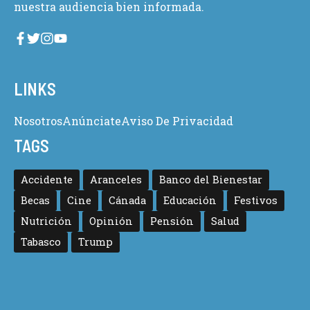
nuestra audiencia bien informada.
LINKS
Nosotros
Anúnciate
Aviso De Privacidad
TAGS
Accidente
Aranceles
Banco del Bienestar
Becas
Cine
Cánada
Educación
Festivos
Nutrición
Opinión
Pensión
Salud
Tabasco
Trump