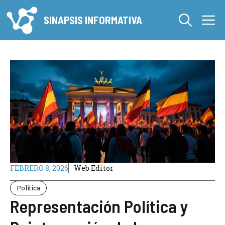
Saltar
M
al
SINAPSIS INFORMATIVA
contenido
FEBRERO 8, 2026
Web Editor
Política
Representación Política y