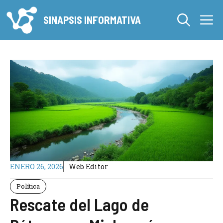
Saltar
M
al
SINAPSIS INFORMATIVA
contenido
ENERO 26, 2026
Web Editor
Política
Rescate del Lago de