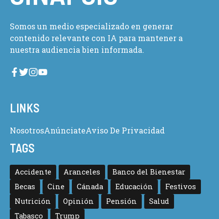
Somos un medio especializado en generar
contenido relevante con IA para mantener a
nuestra audiencia bien informada.
LINKS
Nosotros
Anúnciate
Aviso De Privacidad
TAGS
Accidente
Aranceles
Banco del Bienestar
Becas
Cine
Cánada
Educación
Festivos
Nutrición
Opinión
Pensión
Salud
Tabasco
Trump