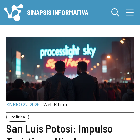
Saltar
M
al
SINAPSIS INFORMATIVA
contenido
ENERO 22, 2026
Web Editor
Política
San Luis Potosí: Impulso