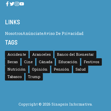
LINKS
Nosotros
Anúnciate
Aviso De Privacidad
TAGS
Accidente
Aranceles
Banco del Bienestar
Becas
Cine
Cánada
Educación
Festivos
Nutrición
Opinión
Pensión
Salud
Tabasco
Trump
Copyright © 2026 Sinapsis Informativa.