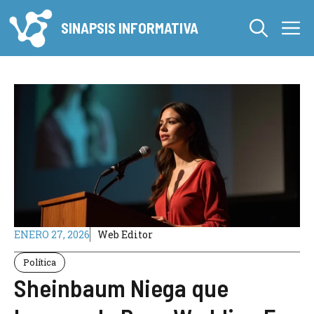
Saltar
M
al
SINAPSIS INFORMATIVA
contenido
ENERO 27, 2026
Web Editor
Política
Sheinbaum Niega que