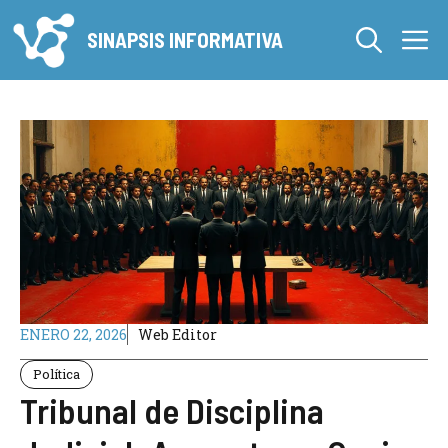
Saltar
M
al
SINAPSIS INFORMATIVA
contenido
ENERO 22, 2026
Web Editor
Política
Tribunal de Disciplina